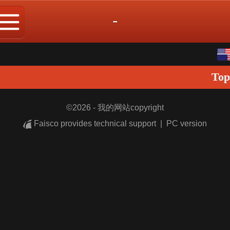
-
English
Top
中文
日本語
©
2026 - 我的网站copyright
Faisco provides technical support
|
PC version